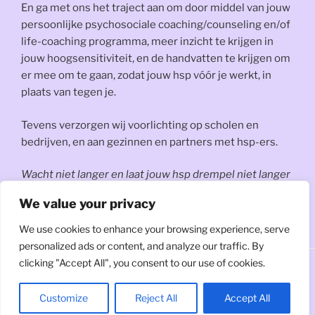
En ga met ons het traject aan om door middel van jouw
persoonlijke psychosociale coaching/counseling en/of
life-coaching programma, meer inzicht te krijgen in
jouw hoogsensitiviteit, en de handvatten te krijgen om
er mee om te gaan, zodat jouw hsp vóór je werkt, in
plaats van tegen je.
Tevens verzorgen wij voorlichting op scholen en
bedrijven, en aan gezinnen en partners met hsp-ers.
Wacht niet langer en laat jouw hsp drempel niet langer
jouw leven belemmeren, en neem vandaag nog contact
We value your privacy
op met
Aurelia Coaching en Counseling.
We use cookies to enhance your browsing experience, serve
personalized ads or content, and analyze our traffic. By
clicking "Accept All", you consent to our use of cookies.
Customize
Reject All
Accept All