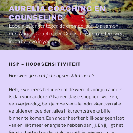
Naar
AURELIA COACHING EN
de
COUNSELING
inhoud
springen
Loop niet langer tegen de drempel aan; Sla samen
met Aurelia Coaching en Counseling een andere weg
in, en believe in yourself!
HSP – HOOGSENSITIVITEIT
Hoe weet je nu of je hoogsensitief bent?
Heb je wel eens het idee dat de wereld voor jou anders
is dan voor anderen? Na een dagje shoppen, werken,
een verjaardag, ben je moe van alle indrukken, van alle
geluiden en beelden, alles lijkt rechtstreeks bij je
binnen te komen. Een ander heeft er blijkbaar geen last
van en lijkt meer energie te hebben dan jij. En jij ligt het
liefst uitgeteld op de bank, je voelt je leeg en op. Je